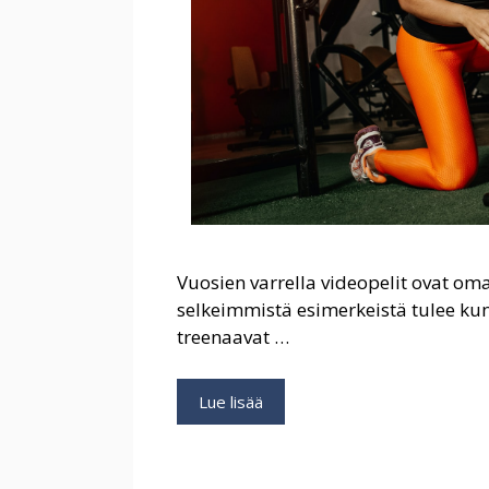
Vuosien varrella videopelit ovat om
selkeimmistä esimerkeistä tulee kun
treenaavat …
Miten
Lue lisää
kuntosalikulttuuri
muokkaa
videopelien