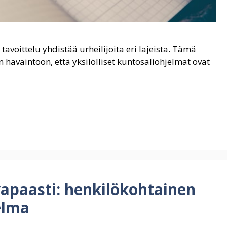
voittelu yhdistää urheilijoita eri lajeista. Tämä
n havaintoon, että yksilölliset kuntosaliohjelmat ovat
vapaasti: henkilökohtainen
elma