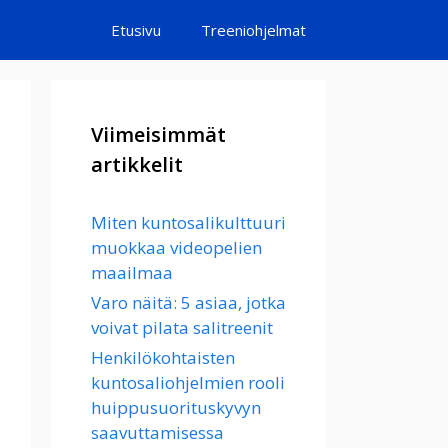
Etusivu
Treeniohjelmat
Viimeisimmät
artikkelit
Miten kuntosalikulttuuri
muokkaa videopelien
maailmaa
Varo näitä: 5 asiaa, jotka
voivat pilata salitreenit
Henkilökohtaisten
kuntosaliohjelmien rooli
huippusuorituskyvyn
saavuttamisessa