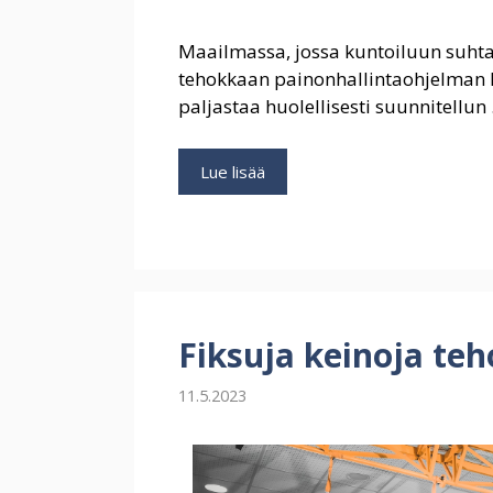
Maailmassa, jossa kuntoiluun suhta
tehokkaan painonhallintaohjelman lö
paljastaa huolellisesti suunnitellun
Nauti
Lue lisää
kuntoilusta
vapaasti:
henkilökohtainen
painonpudotusohjelma
Fiksuja keinoja te
11.5.2023