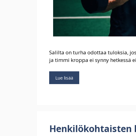
Salilta on turha odottaa tuloksia, j
ja timmi kroppa ei synny hetkessä ei
Varo
Lue lisää
näitä:
5
asiaa,
jotka
voivat
pilata
salitreenit
Henkilökohtaisten 