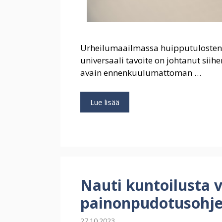
Urheilumaailmassa huipputulosten ta
universaali tavoite on johtanut siihe
avain ennenkuulumattoman …
Henkilökohtaisten
Lue lisää
kuntosaliohjelmien
rooli
huippusuorituskyvyn
saavuttamisessa
Nauti kuntoilusta 
painonpudotusohj
27.10.2023