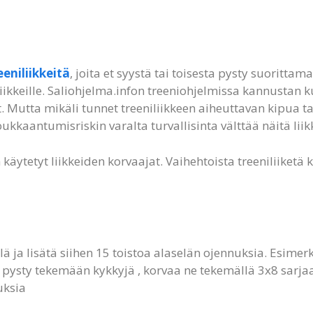
eeniliikkeitä
, joita et syystä tai toisesta pysty suorittam
liikkeille. Saliohjelma.infon treeniohjelmissa kannustan 
ut. Mutta mikäli tunnet treeniliikkeen aiheuttavan kipua t
loukkaantumisriskin varalta turvallisinta välttää näitä liik
äytetyt liikkeiden korvaajat. Vaihehtoista treeniliiketä k
lä ja lisätä siihen 15 toistoa alaselän ojennuksia. Esimer
s pysty tekemään kykkyjä , korvaa ne tekemällä 3x8 sarjaa 
uksia