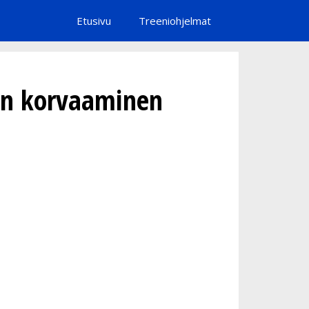
Etusivu
Treeniohjelmat
den korvaaminen