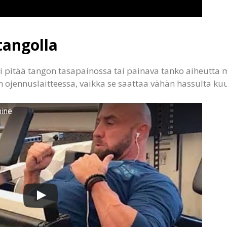
tangolla
i pitää tangon tasapainossa tai painava tanko aiheutta 
ojennuslaitteessa, vaikka se saattaa vähän hassulta ku
hine