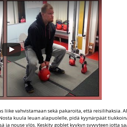
 liike vahvistamaan sekä pakaroita, että reisilihaksia. 
sta kuula leuan alapuolelle, pidä kyynärpäät tiukkoina 
ä ja nouse ylös. Keskity goblet kyykyn syvyyteen jotta sa