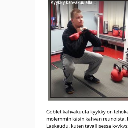
Kyykky kahvakuulalla
Goblet kahvakuula kyykky on tehokas
molemmin käsin kahvan reunoista. No
Laskeudu, kuten tavallisessa kyykyss