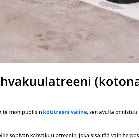
hvakuulatreeni (koton
mitä monipuolisin
kotitreeni väline
, sen avulla onnistuu
oille sopivan kahvakuulatreenin, joka sisältää vain helposti