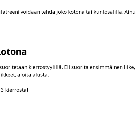
reeni voidaan tehdä joko kotona tai kuntosalilla. Ainut
kotona
oritetaan kierrostyylillä. Eli suorita ensimmäinen liike, 
ikkeet, aloita alusta.
 kierrosta!