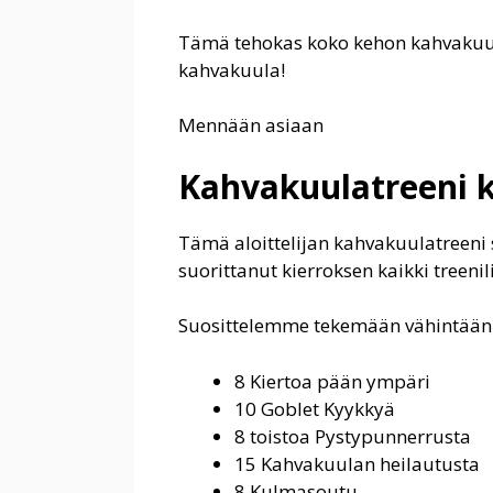
Tämä tehokas koko kehon kahvakuulat
kahvakuula!
Mennään asiaan
Kahvakuulatreeni 
Tämä aloittelijan kahvakuulatreeni su
suorittanut kierroksen kaikki treenili
Suosittelemme tekemään vähintään 3
8 Kiertoa pään ympäri
10 Goblet Kyykkyä
8 toistoa Pystypunnerrusta
15 Kahvakuulan heilautusta
8 Kulmasoutu