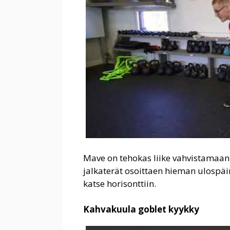
Mave on tehokas liike vahvistamaan
jalkaterät osoittaen hieman ulospäin
katse horisonttiin.
Kahvakuula goblet kyykky