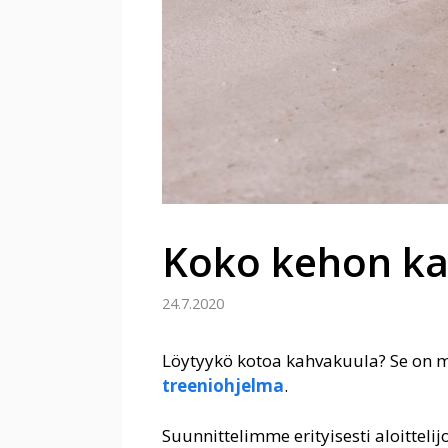
Koko kehon ka
24.7.2020
Löytyykö kotoa kahvakuula? Se on 
treeniohjelma
.
Suunnittelimme erityisesti aloittelij