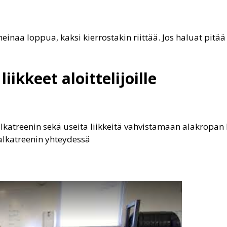
t meinaa loppua, kaksi kierrostakin riittää. Jos haluat pitä
ikkeet aloittelijoille
lkatreenin sekä useita liikkeitä vahvistamaan alakropan
 jalkatreenin yhteydessä