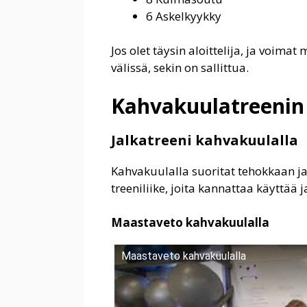
6 Askelkyykky
Jos olet täysin aloittelija, ja voima
välissä, sekin on sallittua.
Kahvakuulatreenin li
Jalkatreeni kahvakuulalla
Kahvakuulalla suoritat tehokkaan ja
treeniliike, joita kannattaa käyttää
Maastaveto kahvakuulalla
Maastaveto kahvakuulalla