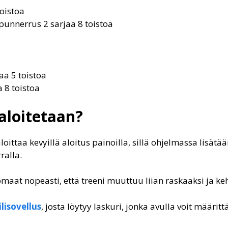
toistoa
punnerrus 2 sarjaa 8 toistoa
aa 5 toistoa
 8 toistoa
aloitetaan?
oittaa kevyillä aloitus painoilla, sillä ohjelmassa lisätä
ralla.
 huomaat nopeasti, että treeni muuttuu liian raskaaksi ja
lisovellus
, josta löytyy laskuri, jonka avulla voit määrit