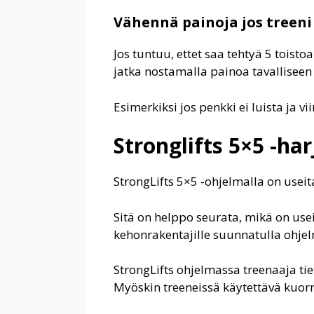
Vähennä painoja jos treeni 
Jos tuntuu, ettet saa tehtyä 5 toist
jatka nostamalla painoa tavalliseen
Esimerkiksi jos penkki ei luista ja 
Stronglifts 5×5 -ha
StrongLifts 5×5 -ohjelmalla on useita 
Sitä on helppo seurata, mikä on use
kehonrakentajille suunnatulla ohjelm
StrongLifts ohjelmassa treenaaja tie
Myöskin treeneissä käytettävä kuor