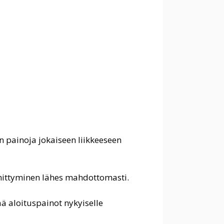
än painoja jokaiseen liikkeeseen
 kehittyminen lähes mahdottomasti.
tää aloituspainot nykyiselle