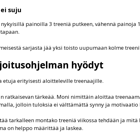
ei suju
oa nykyisillä painoilla 3 treeniä putkeen, vähennä painoja
 tapaan.
viimeisestä sarjasta jää yksi toisto uupumaan kolme tree
rjoitusohjelman hyödyt
etuja erityisesti aloitteleville treenaajille.
in ratkaisevan tärkeää. Moni nimittäin aloittaa treenaa
alla, jolloin tuloksia ei välttämättä synny ja motivaatio
tää tarkalleen montako treeniä viikossa tehdään ja mitä h
ma on helppo määrittää ja laskea.