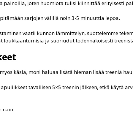
 painoilla, joten huomiota tulisi kiinnittää erityisesti p
pitämään sarjojen välillä noin 3-5 minuuttia lepoa.
ostaminen vaatii kunnon lämmittelyn, suottelemme tek
ltät loukkaantumisia ja suoriudut todennäköisesti treeni
keet
 myös käsiä, moni haluaa lisätä hieman lisää treeniä hau
t apuliikkeet tavallisen 5×5 treenin jälkeen, etkä käytä a
e näin