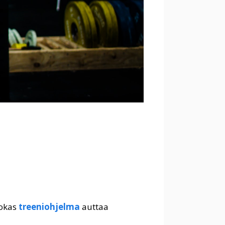
hokas
treeniohjelma
auttaa