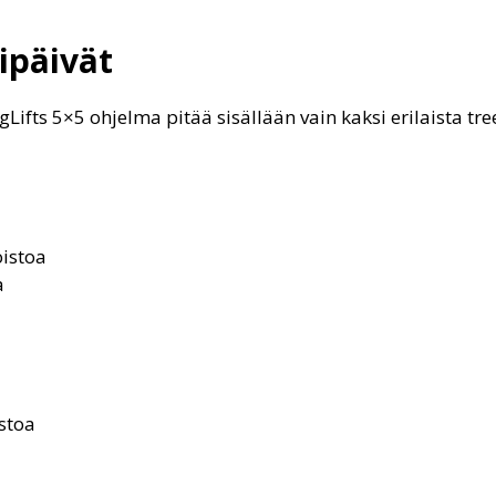
ipäivät
Lifts 5×5 ohjelma pitää sisällään vain kaksi erilaista tre
oistoa
a
stoa