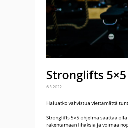
Stronglifts 5×
6.3.2022
Haluatko vahvistua viettämättä tunt
Stronglifts 5×5 ohjelma saattaa olla
rakentamaan lihaksia ja voimaa nope