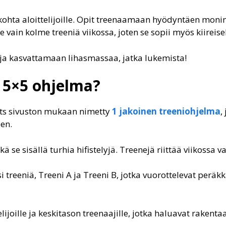
ohta aloittelijoille. Opit treenaamaan hyödyntäen moniniv
vain kolme treeniä viikossa, joten se sopii myös kiireisel
 ja kasvattamaan lihasmassaa, jatka lukemista!
s 5×5 ohjelma?
ifts sivuston mukaan nimetty
1 jakoinen treeniohjelma
,
een.
ä se sisällä turhia hifistelyjä. Treenejä riittää viikossa 
 treeniä, Treeni A ja Treeni B, jotka vuorottelevat peräk
ttelijoille ja keskitason treenaajille, jotka haluavat rake