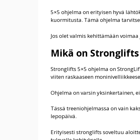
5×5 ohjelma on erityisen hyvä lähtök
kuormitusta. Tämä ohjelma tarvitsee 
Jos olet valmis kehittämään voimaa
Mikä on Stronglift
Stronglifts 5×5 ohjelma on StrongL
viiten raskaaseen moninivelliikkees
Ohjelma on varsin yksinkertainen, eik
Tässä treeniohjelmassa on vain kaksi
lepopäivä.
Erityisesti stronglifts soveltuu aloi
tulevalle kehitykselle.