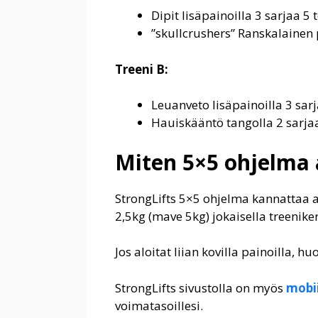
Dipit lisäpainoilla 3 sarjaa 5 
”skullcrushers” Ranskalainen 
Treeni B:
Leuanveto lisäpainoilla 3 sarj
Hauiskääntö tangolla 2 sarjaa
Miten 5×5 ohjelma 
StrongLifts 5×5 ohjelma kannattaa al
2,5kg (mave 5kg) jokaisella treeniker
Jos aloitat liian kovilla painoilla,
StrongLifts sivustolla on myös
mobii
voimatasoillesi.