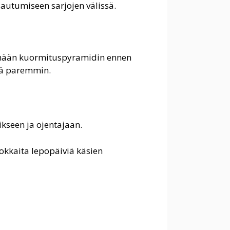
alautumiseen sarjojen välissä.
emään kuormituspyramidin ennen
stä paremmin.
ikseen ja ojentajaan.
rvokkaita lepopäiviä käsien