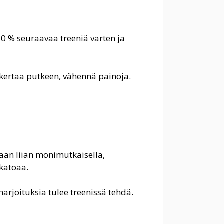
 10 % seuraavaa treeniä varten ja
nikertaa putkeen, vähennä painoja.
maan liian monimutkaisella,
 katoaa.
arjoituksia tulee treenissä tehdä.