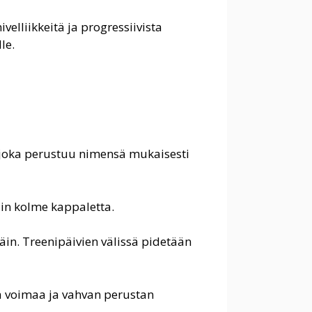
elliikkeitä ja progressiivista
le.
 joka perustuu nimensä mukaisesti
vain kolme kappaletta.
käin. Treenipäivien välissä pidetään
ntaa voimaa ja vahvan perustan