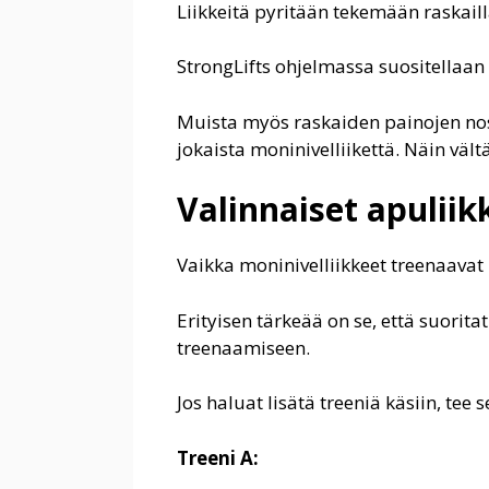
Liikkeitä pyritään tekemään raskailla
StrongLifts ohjelmassa suositellaan 
Muista myös raskaiden painojen n
jokaista moninivelliikettä. Näin vä
Valinnaiset apuliik
Vaikka moninivelliikkeet treenaavat
Erityisen tärkeää on se, että suorita
treenaamiseen.
Jos haluat lisätä treeniä käsiin, tee s
Treeni A: