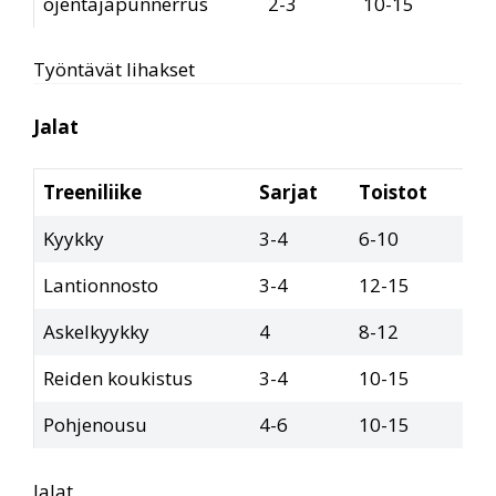
ojentajapunnerrus
2-3
10-15
Työntävät lihakset
Jalat
Treeniliike
Sarjat
Toistot
Kyykky
3-4
6-10
Lantionnosto
3-4
12-15
Askelkyykky
4
8-12
Reiden koukistus
3-4
10-15
Pohjenousu
4-6
10-15
Jalat