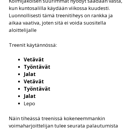
Kolmijakoisen suurimmat hyödyt saadaan vasta,
kun kuntosalilla käydään viikossa kuudesti.
Luonnollisesti tämä treenitiheys on rankka ja
aikaa vaativa, joten sitä ei voida suositella
aloittelijalle
Treenit käytännössä:
Vetävät
Työntävät
Jalat
Vetävät
Työntävät
Jalat
Lepo
Näin tiheässä treenissä kokeneemmankin
voimaharjoittelijan tulee seurata palautumista