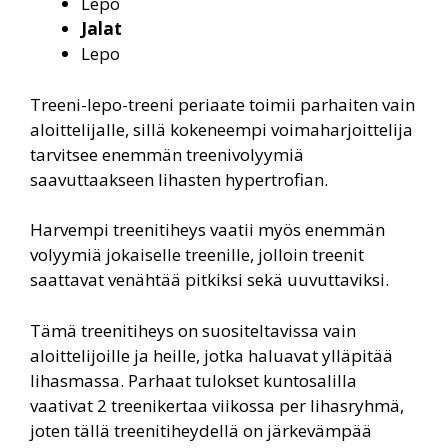
Lepo
Jalat
Lepo
Treeni-lepo-treeni periaate toimii parhaiten vain
aloittelijalle, sillä kokeneempi voimaharjoittelija
tarvitsee enemmän treenivolyymiä
saavuttaakseen lihasten hypertrofian.
Harvempi treenitiheys vaatii myös enemmän
volyymiä jokaiselle treenille, jolloin treenit
saattavat venähtää pitkiksi sekä uuvuttaviksi.
Tämä treenitiheys on suositeltavissa vain
aloittelijoille ja heille, jotka haluavat ylläpitää
lihasmassa. Parhaat tulokset kuntosalilla
vaativat 2 treenikertaa viikossa per lihasryhmä,
joten tällä treenitiheydellä on järkevämpää