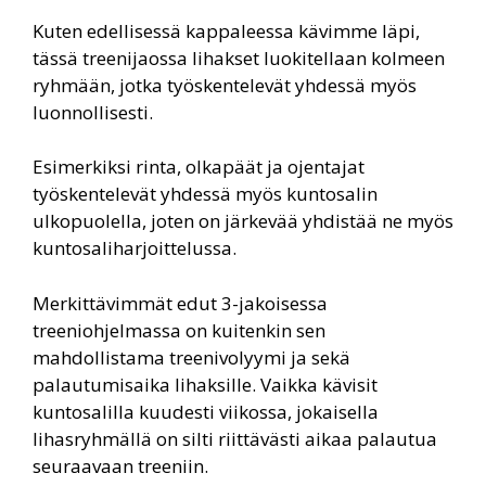
Kuten edellisessä kappaleessa kävimme läpi,
tässä treenijaossa lihakset luokitellaan kolmeen
ryhmään, jotka työskentelevät yhdessä myös
luonnollisesti.
Esimerkiksi rinta, olkapäät ja ojentajat
työskentelevät yhdessä myös kuntosalin
ulkopuolella, joten on järkevää yhdistää ne myös
kuntosaliharjoittelussa.
Merkittävimmät edut 3-jakoisessa
treeniohjelmassa on kuitenkin sen
mahdollistama treenivolyymi ja sekä
palautumisaika lihaksille. Vaikka kävisit
kuntosalilla kuudesti viikossa, jokaisella
lihasryhmällä on silti riittävästi aikaa palautua
seuraavaan treeniin.